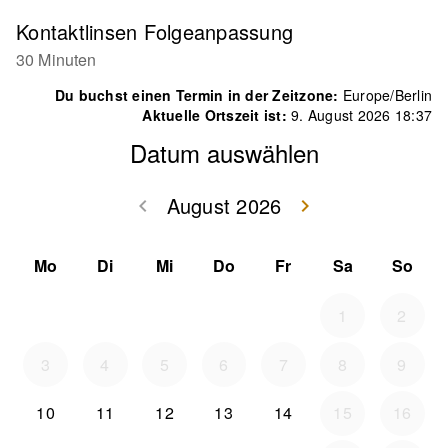
Kontaktlinsen Folgeanpassung
30 Minuten
Du buchst einen Termin in der Zeitzone:
Europe/Berlin
Aktuelle Ortszeit ist:
9. August 2026 18:37
Datum auswählen
August 2026
keyboard_arrow_left
keyboard_arrow_right
Zurück Juli 202
Weiter
Mo
Di
Mi
Do
Fr
Sa
So
1
2
3
4
5
6
7
8
9
10
11
12
13
14
15
16