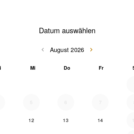
Datum auswählen
August 2026
keyboard_arrow_left
keyboard_arrow_right
Zurück Juli 202
Weiter
i
Mi
Do
Fr
5
6
7
12
13
14