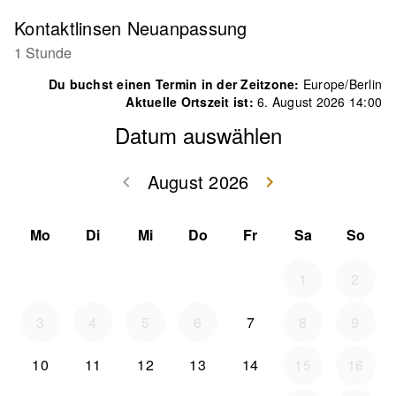
Kontaktlinsen Neuanpassung
1 Stunde
Du buchst einen Termin in der Zeitzone:
Europe/Berlin
Aktuelle Ortszeit ist:
6. August 2026 14:00
Datum auswählen
August 2026
keyboard_arrow_left
keyboard_arrow_right
Zurück Juli 202
Weiter
Mo
Di
Mi
Do
Fr
Sa
So
1
2
3
4
5
6
7
8
9
10
11
12
13
14
15
16