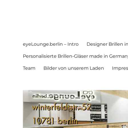
eyeLounge.berlin
Augenoptik in Berlin Schöneberg
eyeLounge.berlin – Intro
Designer Brillen 
Personalisierte Brillen-Gläser made in German
Team
Bilder von unserem Laden
Impre