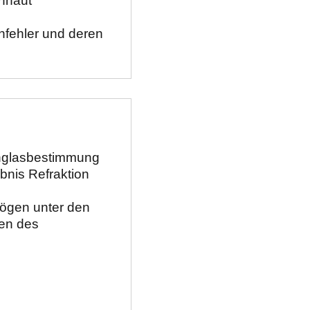
haut 

ehler und deren    
glasbestimmung 
bnis Refraktion

ögen unter den 
en des 