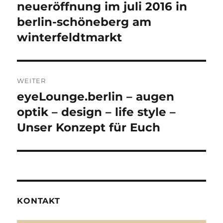
Beitrag:
neueröffnung im juli 2016 in
berlin-schöneberg am
winterfeldtmarkt
WEITER
eyeLounge.berlin – augen
Nächster
Beitrag:
optik – design – life style –
Unser Konzept für Euch
KONTAKT