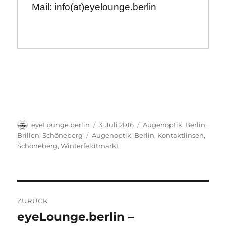
Mail: info(at)eyelounge.berlin
Autor
Veröffentlicht
Kategorien
eyeLounge.berlin
3. Juli 2016
Augenoptik
,
Berlin
,
am
Schlagwörter
Brillen
,
Schöneberg
Augenoptik
,
Berlin
,
Kontaktlinsen
,
Schöneberg
,
Winterfeldtmarkt
Beitragsnavigation
ZURÜCK
eyeLounge.berlin –
Vorheriger