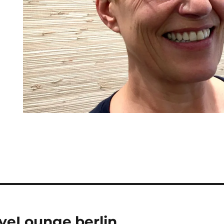
tion
eLounge.berlin