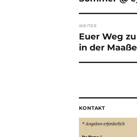
Beitrag:
WEITER
Euer Weg zu 
Nächster
Beitrag:
in der Maaße
KONTAKT
* Angaben erforderlich
Ihr Name
*