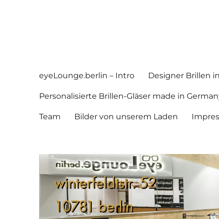
eyeLounge.berlin
Augenoptik in Berlin Schöneberg
eyeLounge.berlin – Intro
Designer Brillen 
Personalisierte Brillen-Gläser made in German
Team
Bilder von unserem Laden
Impre