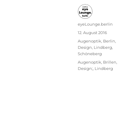
Autor
eyeLounge.berlin
Veröffentlicht
12. August 2016
am
Kategorien
Augenoptik
,
Berlin
,
Design
,
Lindberg
,
Schöneberg
Schlagwörter
Augenoptik
,
Brillen
,
Design;
,
Lindberg