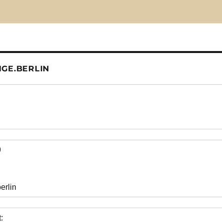
GE.BERLIN
9
erlin
: