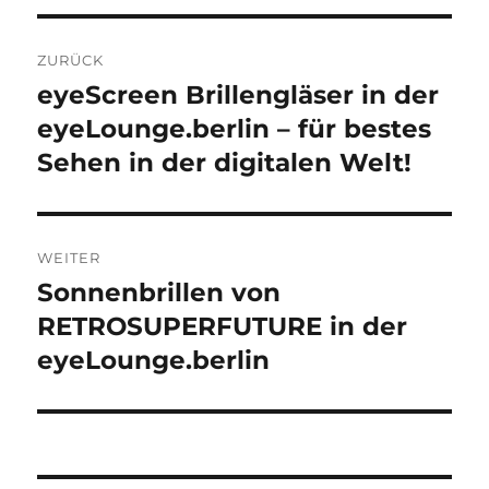
Beitragsnavigation
ZURÜCK
eyeScreen Brillengläser in der
Vorheriger
Beitrag:
eyeLounge.berlin – für bestes
Sehen in der digitalen Welt!
WEITER
Sonnenbrillen von
Nächster
Beitrag:
RETROSUPERFUTURE in der
eyeLounge.berlin