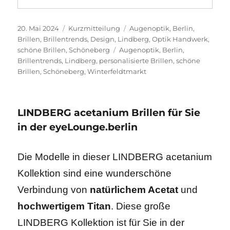
Veröffentlicht
Format
Kategorien
20. Mai 2024
Kurzmitteilung
Augenoptik
,
Berlin
,
am
Brillen
,
Brillentrends
,
Design
,
Lindberg
,
Optik Handwerk
,
Schlagwörter
schöne Brillen
,
Schöneberg
Augenoptik
,
Berlin
,
Brillentrends
,
Lindberg
,
personalisierte Brillen
,
schöne
Brillen
,
Schöneberg
,
Winterfeldtmarkt
LINDBERG acetanium Brillen für Sie
in der eyeLounge.berlin
Die Modelle in dieser LINDBERG acetanium
Kollektion sind eine wunderschöne
Verbindung von
natürlichem Acetat
und
hochwertigem Titan
. Diese große
LINDBERG Kollektion ist für Sie in der