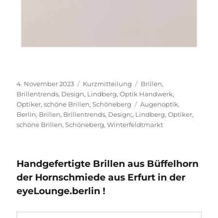
Veröffentlicht
Format
Kategorien
4. November 2023
Kurzmitteilung
Brillen
,
am
Brillentrends
,
Design
,
Lindberg
,
Optik Handwerk
,
Schlagwörter
Optiker
,
schöne Brillen
,
Schöneberg
Augenoptik
,
Berlin
,
Brillen
,
Brillentrends
,
Design;
,
Lindberg
,
Optiker
,
schöne Brillen
,
Schöneberg
,
Winterfeldtmarkt
Handgefertigte Brillen aus Büffelhorn
der Hornschmiede aus Erfurt in der
eyeLounge.berlin !