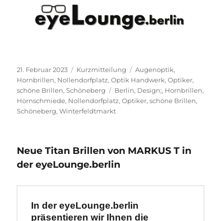
Veröffentlicht
Format
Kategorien
21. Februar 2023
Kurzmitteilung
Augenoptik
,
am
Hornbrillen
,
Nollendorfplatz
,
Optik Handwerk
,
Optiker
,
Schlagwörter
schöne Brillen
,
Schöneberg
Berlin
,
Design;
,
Hornbrillen
,
Hornschmiede
,
Nollendorfplatz
,
Optiker
,
schöne Brillen
,
Schöneberg
,
Winterfeldtmarkt
Neue Titan Brillen von MARKUS T in
der eyeLounge.berlin
In der eyeLounge.berlin 
präsentieren wir Ihnen die 