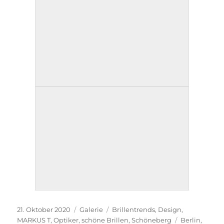
Veröffentlicht
Format
Kategorien
21. Oktober 2020
Galerie
Brillentrends
,
Design
,
am
Schlagwörter
MARKUS T
,
Optiker
,
schöne Brillen
,
Schöneberg
Berlin
,