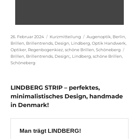
Veröffentlicht
Format
Kategorien
26. Februar 2024
Kurzmitteilung
Augenoptik
,
Berlin
,
am
Brillen
,
Brillentrends
,
Design
,
Lindberg
,
Optik Handwerk
,
Schla
Optiker
,
Regenbogenkiez
,
schöne Brillen
,
Schöneberg
Brillen
,
Brillentrends
,
Design;
,
Lindberg
,
schöne Brillen
,
Schöneberg
LINDBERG STRIP – perfektes,
minimalistisches Design, handmade
in Denmark!
Man trägt LINDBERG!