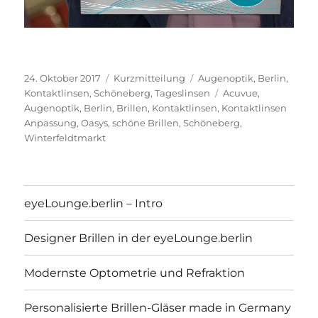
Veröffentlicht
Format
Kategorien
24. Oktober 2017
Kurzmitteilung
Augenoptik
,
Berlin
,
am
Schlagwörter
Kontaktlinsen
,
Schöneberg
,
Tageslinsen
Acuvue
,
Augenoptik
,
Berlin
,
Brillen
,
Kontaktlinsen
,
Kontaktlinsen
Anpassung
,
Oasys
,
schöne Brillen
,
Schöneberg
,
Winterfeldtmarkt
eyeLounge.berlin – Intro
Designer Brillen in der eyeLounge.berlin
Modernste Optometrie und Refraktion
Personalisierte Brillen-Gläser made in Germany