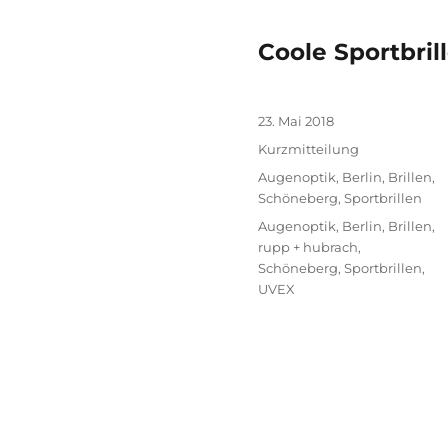
Coole Sportbril
Veröffentlicht
23. Mai 2018
am
Format
Kurzmitteilung
Kategorien
Augenoptik
,
Berlin
,
Brillen
,
Schöneberg
,
Sportbrillen
Schlagwörter
Augenoptik
,
Berlin
,
Brillen
,
rupp + hubrach
,
Schöneberg
,
Sportbrillen
,
UVEX