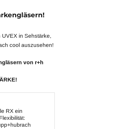
arkengläsern!
on UVEX in Sehstärke,
fach cool auszusehen!
ngläsern von r+h
TÄRKE!
le RX ein 
exibilität:
rupp+hubrach 