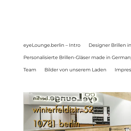
eyeLounge.berlin
Augenoptik in Berlin Schöneberg
eyeLounge.berlin – Intro
Designer Brillen 
Personalisierte Brillen-Gläser made in German
Team
Bilder von unserem Laden
Impre