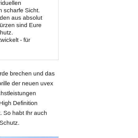
duellen 
 scharfe Sicht.
rden aus absolut 
türzen sind Eure 
hutz.
ckelt - für 
rde brechen und das
rille der neuen uvex
öchstleistungen
High Definition
 So habt Ihr auch
 Schutz.