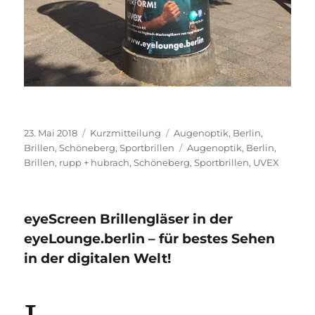
Veröffentlicht
Format
Kategorien
23. Mai 2018
Kurzmitteilung
Augenoptik
,
Berlin
,
am
Schlagwörter
Brillen
,
Schöneberg
,
Sportbrillen
Augenoptik
,
Berlin
,
Brillen
,
rupp + hubrach
,
Schöneberg
,
Sportbrillen
,
UVEX
eyeScreen Brillengläser in der
eyeLounge.berlin – für bestes Sehen
in der digitalen Welt!