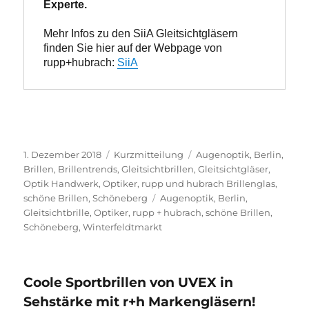
Experte.
Mehr Infos zu den SiiA Gleitsichtgläsern 
finden Sie hier auf der Webpage von 
rupp+hubrach: 
SiiA
Veröffentlicht
Format
Kategorien
1. Dezember 2018
Kurzmitteilung
Augenoptik
,
Berlin
,
am
Brillen
,
Brillentrends
,
Gleitsichtbrillen
,
Gleitsichtgläser
,
Optik Handwerk
,
Optiker
,
rupp und hubrach Brillenglas
,
Schlagwörter
schöne Brillen
,
Schöneberg
Augenoptik
,
Berlin
,
Gleitsichtbrille
,
Optiker
,
rupp + hubrach
,
schöne Brillen
,
Schöneberg
,
Winterfeldtmarkt
Coole Sportbrillen von UVEX in
Sehstärke mit r+h Markengläsern!