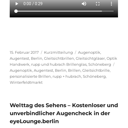
Veröffentlicht
Format
Kategorien
15. Februar 2017
Kurzmitteilung
Augenoptik
,
am
Augentest
,
Berlin
,
Gleitsichtbrillen
,
Gleitsichtgläser
,
Optik
Schla
Handwerk
,
rupp und hubrach Brillenglas
,
Schöneberg
Augenoptik
,
Augentest
,
Berlin
,
Brillen
,
Gleitsichtbrille
,
personalisierte Brillen
,
rupp + hubrach
,
Schöneberg
,
Winterfeldtmarkt
Welttag des Sehens – Kostenloser und
unverbindlicher Augencheck in der
eyeLounge.berlin