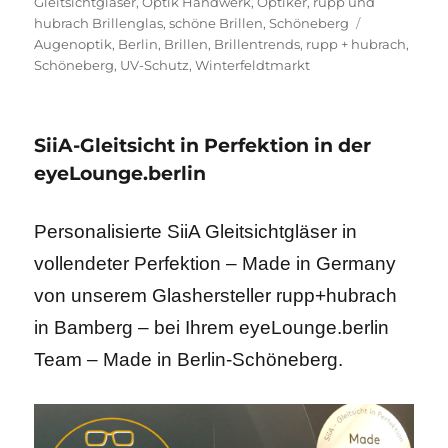
am
Gleitsichtgläser
,
Optik Handwerk
,
Optiker
,
rupp und
Schlagwörte
hubrach Brillenglas
,
schöne Brillen
,
Schöneberg
Augenoptik
,
Berlin
,
Brillen
,
Brillentrends
,
rupp + hubrach
,
Schöneberg
,
UV-Schutz
,
Winterfeldtmarkt
SiiA-Gleitsicht in Perfektion in der
eyeLounge.berlin
Personalisierte SiiA Gleitsichtgläser in
vollendeter Perfektion – Made in Germany
von unserem Glashersteller rupp+hubrach
in Bamberg – bei Ihrem eyeLounge.berlin
Team – Made in Berlin-Schöneberg.