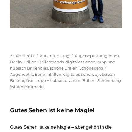
Veröffentlicht
Format
Kategorien
22. April 2017
Kurzmitteilung
Augenoptik
,
Augentest
,
am
Berlin
,
Brillen
,
Brillentrends
,
digitales Sehen
,
rupp und
Schlagwörte
hubrach Brillenglas
,
schöne Brillen
,
Schöneberg
Augenoptik
,
Berlin
,
Brillen
,
digitales Sehen
,
eyeScreen
Brillengläser
,
rupp + hubrach
,
schöne Brillen
,
Schöneberg
,
Winterfeldtmarkt
Gutes Sehen ist keine Magie!
Gutes Sehen ist keine Magie – aber gehört in die