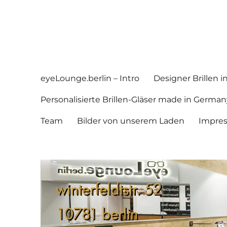
eyeLounge.berlin
Augenoptik in Berlin Schöneberg
eyeLounge.berlin – Intro
Designer Brillen 
Personalisierte Brillen-Gläser made in German
Team
Bilder von unserem Laden
Impre