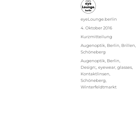
Autor
eyeLounge.berlin
Veröffentlicht
4. Oktober 2016
am
Format
Kurzmitteilung
Kategorien
Augenoptik
,
Berlin
,
Brillen
,
Schöneberg
Schlagwörter
Augenoptik
,
Berlin
,
Design;
,
eyewear
,
glasses
,
Kontaktlinsen
,
Schöneberg
,
Winterfeldtmarkt