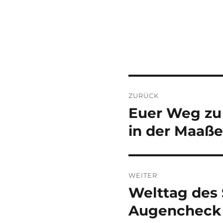
Beitragsnaviga
ZURÜCK
Euer Weg zu 
Vorheriger
Beitrag:
in der Maaße
WEITER
Welttag des 
Nächster
Beitrag:
Augencheck 