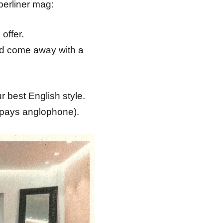
berliner mag:
 offer.
nd come away with a
r best English style.
s pays anglophone).