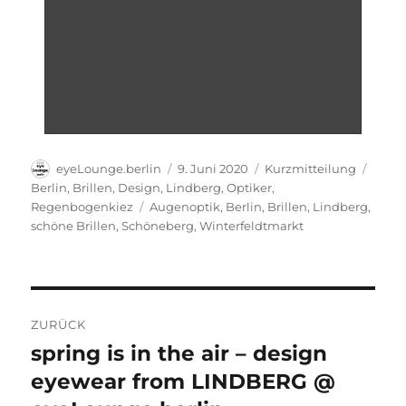
Autor
Veröffentlicht
Format
Kateg
eyeLounge.berlin
9. Juni 2020
Kurzmitteilung
am
Berlin
,
Brillen
,
Design
,
Lindberg
,
Optiker
,
Schlagwörter
Regenbogenkiez
Augenoptik
,
Berlin
,
Brillen
,
Lindberg
,
schöne Brillen
,
Schöneberg
,
Winterfeldtmarkt
Beitragsnavigation
ZURÜCK
spring is in the air – design
Vorheriger
Beitrag:
eyewear from LINDBERG @