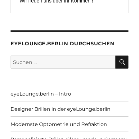
Wir freuen uns über Ihr Kommen !
EYELOUNGE.BERLIN DURCHSUCHEN
SU
Suchen
nach:
eyeLounge.berlin – Intro
Designer Brillen in der eyeLounge.berlin
Modernste Optometrie und Refraktion