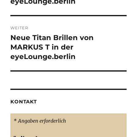
eyeLounge.berlin
WEITER
Neue Titan Brillen von
Nächster
Beitrag:
MARKUS T in der
eyeLounge.berlin
KONTAKT
* Angaben erforderlich