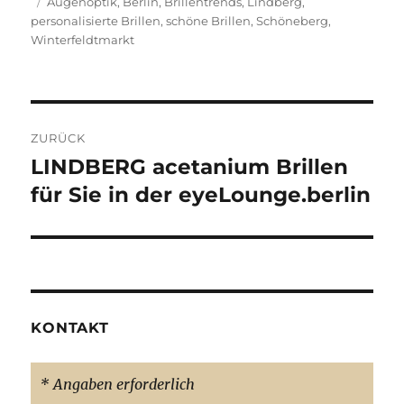
Schlagwörter
Augenoptik
,
Berlin
,
Brillentrends
,
Lindberg
,
personalisierte Brillen
,
schöne Brillen
,
Schöneberg
,
Winterfeldtmarkt
Beitragsnavigation
ZURÜCK
LINDBERG acetanium Brillen
Vorheriger
Beitrag:
für Sie in der eyeLounge.berlin
KONTAKT
* Angaben erforderlich