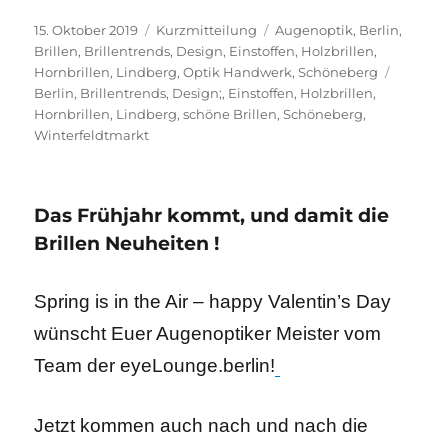
Veröffentlicht
Format
Kategorien
15. Oktober 2019
Kurzmitteilung
Augenoptik
,
Berlin
,
am
Brillen
,
Brillentrends
,
Design
,
Einstoffen
,
Holzbrillen
,
Schlagw
Hornbrillen
,
Lindberg
,
Optik Handwerk
,
Schöneberg
Berlin
,
Brillentrends
,
Design;
,
Einstoffen
,
Holzbrillen
,
Hornbrillen
,
Lindberg
,
schöne Brillen
,
Schöneberg
,
Winterfeldtmarkt
Das Frühjahr kommt, und damit die
Brillen Neuheiten !
Spring is in the Air – happy Valentin’s Day
wünscht Euer Augenoptiker Meister vom
Team der eyeLounge.berlin!
Jetzt kommen auch nach und nach die