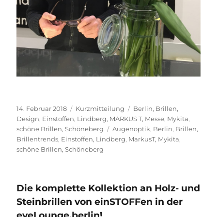
Veröffentlicht
Format
Kategorien
14. Februar 2018
Kurzmitteilung
Berlin
,
Brillen
,
am
Design
,
Einstoffen
,
Lindberg
,
MARKUS T
,
Messe
,
Mykita
,
Schlagwörter
schöne Brillen
,
Schöneberg
Augenoptik
,
Berlin
,
Brillen
,
Brillentrends
,
Einstoffen
,
Lindberg
,
MarkusT
,
Mykita
,
schöne Brillen
,
Schöneberg
Die komplette Kollektion an Holz- und
Steinbrillen von einSTOFFen in der
eyeLounge.berlin!