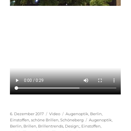
Veröffentlicht
Format
Kategorien
6. Dezember 2017
Video
Augenoptik
,
Berlin
,
am
Schlagwörter
Einstoffen
,
schöne Brillen
,
Schöneberg
Augenoptik
,
Berlin
,
Brillen
,
Brillentrends
,
Design;
,
Einstoffen
,