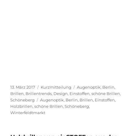
Veröffentlicht
Format
Kategorien
13. März 2017
Kurzmitteilung
Augenoptik
,
Berlin
,
am
Brillen
,
Brillentrends
,
Design
,
Einstoffen
,
schöne Brillen
,
Schlagwörter
Schöneberg
Augenoptik
,
Berlin
,
Brillen
,
Einstoffen
,
Holzbrillen
,
schöne Brillen
,
Schöneberg
,
Winterfeldtmarkt