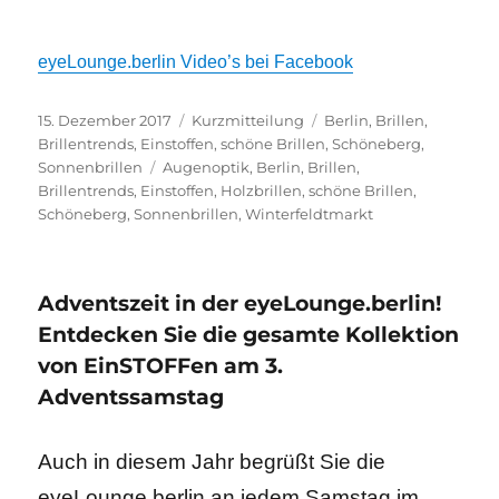
eyeLounge.berlin Video’s bei Facebook
Veröffentlicht
Format
Kategorien
15. Dezember 2017
Kurzmitteilung
Berlin
,
Brillen
,
am
Brillentrends
,
Einstoffen
,
schöne Brillen
,
Schöneberg
,
Schlagwörter
Sonnenbrillen
Augenoptik
,
Berlin
,
Brillen
,
Brillentrends
,
Einstoffen
,
Holzbrillen
,
schöne Brillen
,
Schöneberg
,
Sonnenbrillen
,
Winterfeldtmarkt
Adventszeit in der eyeLounge.berlin!
Entdecken Sie die gesamte Kollektion
von EinSTOFFen am 3.
Adventssamstag
Auch in diesem Jahr begrüßt Sie die
eyeLounge.berlin an jedem Samstag im