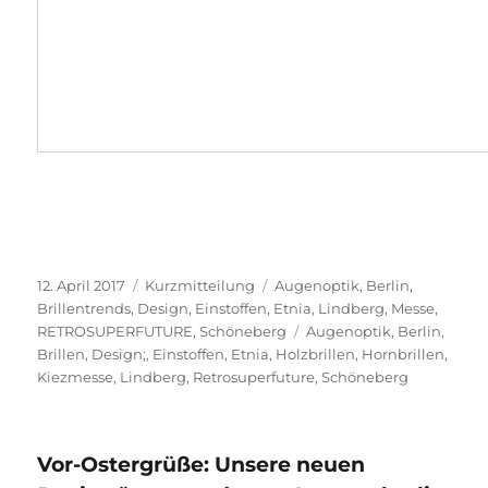
Veröffentlicht
Format
Kategorien
12. April 2017
Kurzmitteilung
Augenoptik
,
Berlin
,
am
Brillentrends
,
Design
,
Einstoffen
,
Etnia
,
Lindberg
,
Messe
,
Schlagwörter
RETROSUPERFUTURE
,
Schöneberg
Augenoptik
,
Berlin
,
Brillen
,
Design;
,
Einstoffen
,
Etnia
,
Holzbrillen
,
Hornbrillen
,
Kiezmesse
,
Lindberg
,
Retrosuperfuture
,
Schöneberg
Vor-Ostergrüße: Unsere neuen