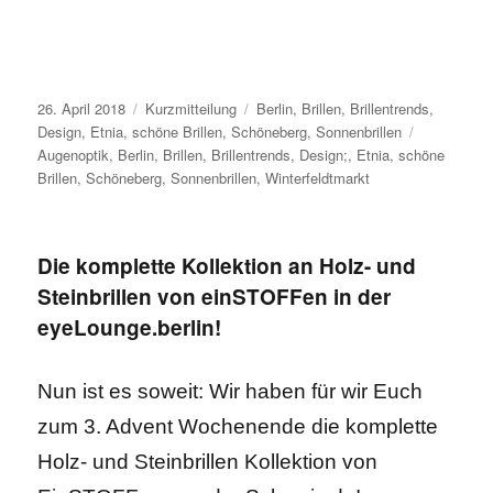
Veröffentlicht
Format
Kategorien
26. April 2018
Kurzmitteilung
Berlin
,
Brillen
,
Brillentrends
,
am
Schlagwört
Design
,
Etnia
,
schöne Brillen
,
Schöneberg
,
Sonnenbrillen
Augenoptik
,
Berlin
,
Brillen
,
Brillentrends
,
Design;
,
Etnia
,
schöne
Brillen
,
Schöneberg
,
Sonnenbrillen
,
Winterfeldtmarkt
Die komplette Kollektion an Holz- und
Steinbrillen von einSTOFFen in der
eyeLounge.berlin!
Nun ist es soweit: Wir haben für wir Euch
zum 3. Advent Wochenende die komplette
Holz- und Steinbrillen Kollektion von