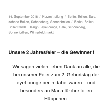
Veröffentlicht
Format
Kategorien
14. September 2018
Kurzmitteilung
Berlin
,
Brillen
,
Sale
,
am
Schlagwörter
schöne Brillen
,
Schöneberg
,
Sonnenbrillen
Berlin
,
Brillen
,
Brillentrends
,
Design;
,
eyeLounge
,
Sale
,
Schöneberg
,
Sonnenbrillen
,
Winterfeldtmarkt
Unsere 2 Jahresfeier – die Gewinner !
Wir sagen vielen lieben Dank an alle, die
bei unserer Feier zum 2. Geburtstag der
eyeLounge.berlin dabei waren – und
besonders an Maria für ihre tollen
Häppchen.