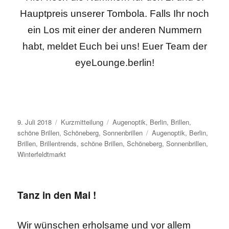
Hauptpreis unserer Tombola. F
alls Ihr noch
ein Los mit einer der anderen Nummern
habt, meldet Euch bei uns! Euer Team der
eyeLounge.berlin!
Veröffentlicht
Format
Kategorien
9. Juli 2018
Kurzmitteilung
Augenoptik
,
Berlin
,
Brillen
,
am
Schlagwörter
schöne Brillen
,
Schöneberg
,
Sonnenbrillen
Augenoptik
,
Berlin
,
Brillen
,
Brillentrends
,
schöne Brillen
,
Schöneberg
,
Sonnenbrillen
,
Winterfeldtmarkt
Tanz in den Mai !
Wir wünschen erholsame und vor allem