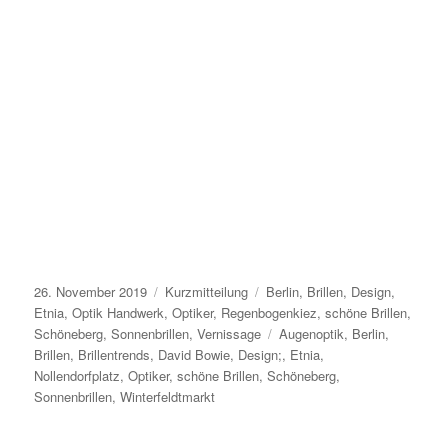
Veröffentlicht
Format
Kategorien
26. November 2019
Kurzmitteilung
Berlin
,
Brillen
,
Design
,
am
Etnia
,
Optik Handwerk
,
Optiker
,
Regenbogenkiez
,
schöne Brillen
,
Schlagwörter
Schöneberg
,
Sonnenbrillen
,
Vernissage
Augenoptik
,
Berlin
,
Brillen
,
Brillentrends
,
David Bowie
,
Design;
,
Etnia
,
Nollendorfplatz
,
Optiker
,
schöne Brillen
,
Schöneberg
,
Sonnenbrillen
,
Winterfeldtmarkt