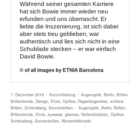
Während seiner gesamten Karriere 
hat sich Bowie immer wieder neu 
erfunden und uns überrascht. Er 
liebte die Inszenierung, ist sich dabei 
aber stets treu geblieben, war 
authentisch und lies sich nicht in eine 
Schublade stecken – er war einfach 
David Bowie.
© of all images by ETNIA Barcelona
Veröffentlicht
Format
Kategorien
7. Dezember 2019
Kurzmitteilung
Augenoptik
,
Berlin
,
Brillen
,
am
Brillentrends
,
Design
,
Etnia
,
Optiker
,
Regenbogenkiez
,
schöne
Schlagwörter
Brillen
,
Schöneberg
,
Sonnenbrillen
Augenoptik
,
Berlin
,
Brillen
,
Brillentrends
,
Etnia
,
eyewear
,
glasses
,
Nollendorfplatz
,
Optiker
,
Schöneberg
,
Sonnenbrillen
,
Winterfeldtmarkt