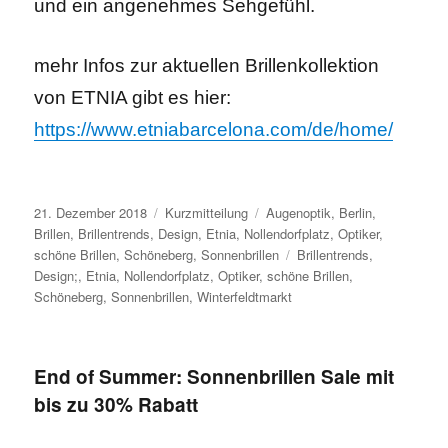
und ein angenehmes Sehgefühl.
mehr Infos zur aktuellen Brillenkollektion
von ETNIA gibt es hier:
https://www.etniabarcelona.com/de/home/
Veröffentlicht
Format
Kategorien
21. Dezember 2018
Kurzmitteilung
Augenoptik
,
Berlin
,
am
Brillen
,
Brillentrends
,
Design
,
Etnia
,
Nollendorfplatz
,
Optiker
,
Schlagwörter
schöne Brillen
,
Schöneberg
,
Sonnenbrillen
Brillentrends
,
Design;
,
Etnia
,
Nollendorfplatz
,
Optiker
,
schöne Brillen
,
Schöneberg
,
Sonnenbrillen
,
Winterfeldtmarkt
End of Summer: Sonnenbrillen Sale mit
bis zu 30% Rabatt